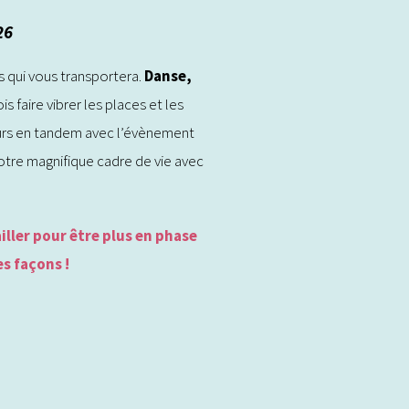
26
s qui vous transportera.
Danse,
is faire vibrer les places et les
ujours en tandem avec l’évènement
tre magnifique cadre de vie avec
iller pour être plus en phase
es façons !