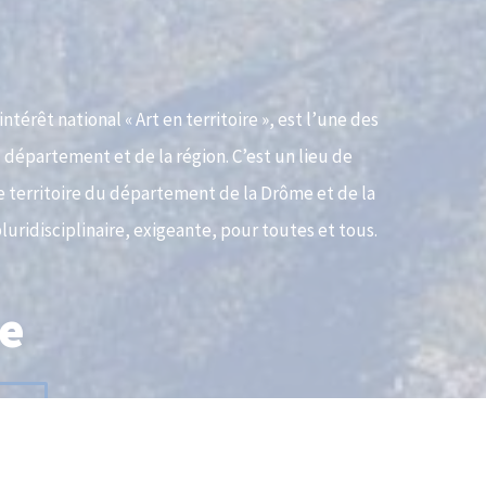
térêt national « Art en territoire », est l’une des
 département et de la région. C’est un lieu de
e territoire du département de la Drôme et de la
ridisciplinaire, exigeante, pour toutes et tous.
e
r
t
T
h
é
â
e...