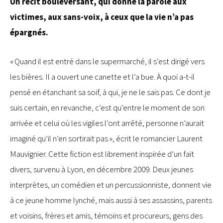
Un récit bouleversant, qui donne la parole aux
victimes, aux sans-voix, à ceux que la vie n’a pas
épargnés.
« Quand il est entré dans le supermarché, il s’est dirigé vers
les bières. Il a ouvert une canette et l’a bue. À quoi a-t-il
pensé en étanchant sa soif, à qui, je ne le sais pas. Ce dont je
suis certain, en revanche, c’est qu’entre le moment de son
arrivée et celui où les vigiles l’ont arrêté, personne n’aurait
imaginé qu’il n’en sortirait pas », écrit le romancier Laurent
Mauvignier. Cette fiction est librement inspirée d’un fait
divers, survenu à Lyon, en décembre 2009. Deux jeunes
interprètes, un comédien et un percussionniste, donnent vie
à ce jeune homme lynché, mais aussi à ses assassins, parents
et voisins, frères et amis, témoins et procureurs, gens des