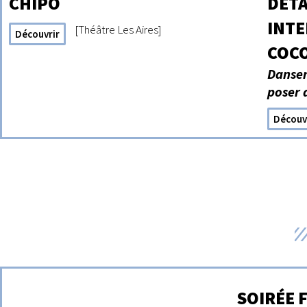
CHIPO
DÉT
INT
[Théâtre Les Aires]
Découvrir
COC
Danser
poser 
Découv
SOIRÉE 