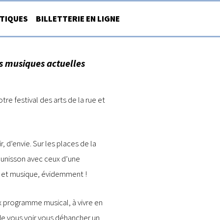
ATIQUES
BILLETTERIE EN LIGNE
es musiques actuelles
re festival des arts de la rue et
r, d’envie. Sur les places de la
 l’unisson avec ceux d’une
se et musique, évidemment !
 programme musical, à vivre en
 de vous voir vous déhancher un