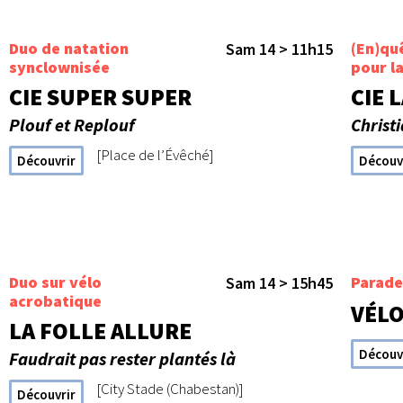
Duo de natation
(En)qu
Sam 14 > 11h15
synclownisée
pour la
CIE SUPER SUPER
CIE 
Plouf et Replouf
Christ
[Place de l’Évêché]
Découvrir
Découv
Duo sur vélo
Parade
Sam 14 > 15h45
acrobatique
VÉL
LA FOLLE ALLURE
Découv
Faudrait pas rester plantés là
[City Stade (Chabestan)]
Découvrir