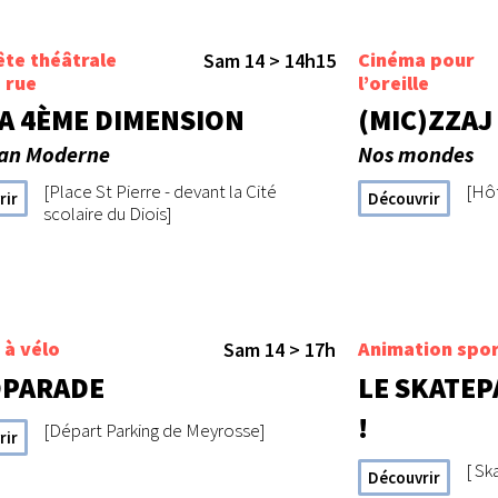
ête théâtrale
Cinéma pour
Sam 14 > 14h15
 rue
l’oreille
LA 4ÈME DIMENSION
(MIC)ZZAJ
ian Moderne
Nos mondes
[Place St Pierre - devant la Cité
[Hôt
rir
Découvrir
scolaire du Diois]
 à vélo
Animation spor
Sam 14 > 17h
OPARADE
LE SKATEP
!
[Départ Parking de Meyrosse]
rir
[ Sk
Découvrir