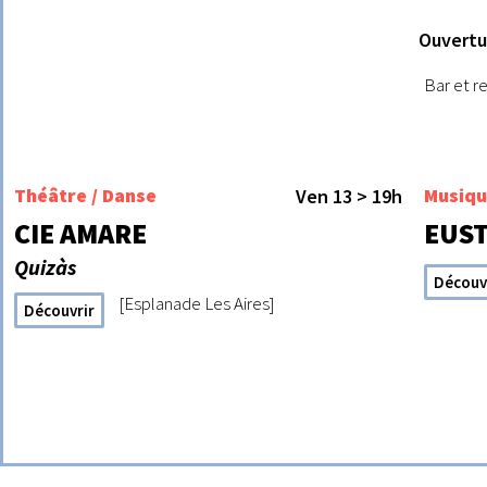
Ouvertu
Bar et re
Théâtre / Danse
Musiq
Ven 13 > 19h
CIE AMARE
EUS
Quizàs
Découv
[Esplanade Les Aires]
Découvrir