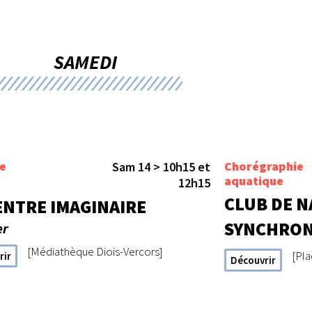
SAMEDI
e
Chorégraphie
Sam 14 > 10h15 et
aquatique
12h15
CLUB DE N
ENTRE IMAGINAIRE
SYNCHRONI
er
[Médiathèque Diois-Vercors]
[Pl
rir
Découvrir