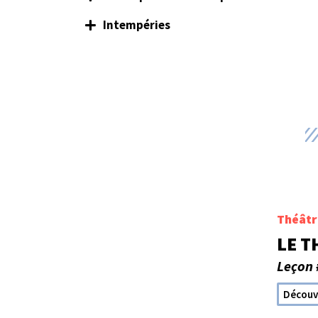
Intempéries
Théâtr
LE T
Leçon 
Découv