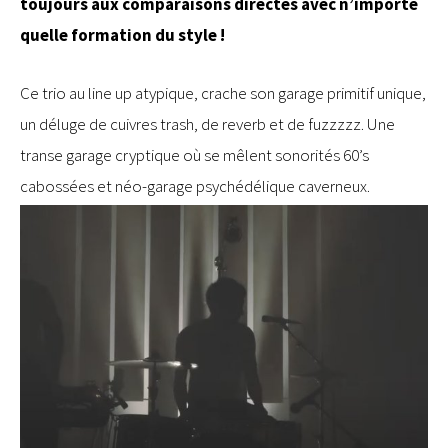
toujours aux comparaisons directes avec n’importe
quelle formation du style !
Ce trio au line up atypique, crache son garage primitif unique,
un déluge de cuivres trash, de reverb et de fuzzzzz. Une
transe garage cryptique où se mêlent sonorités 60’s
cabossées et néo-garage psychédélique caverneux.