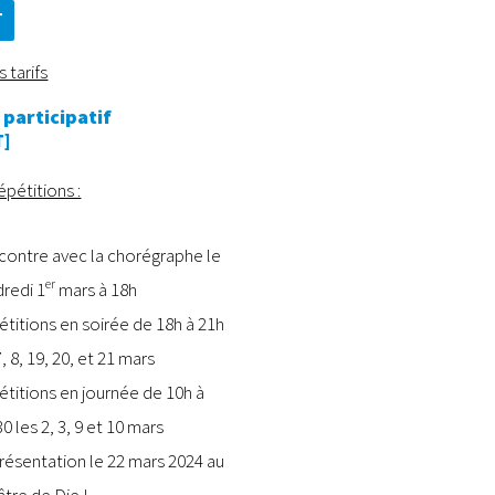
T
 tarifs
 participatif
T]
épétitions :
contre avec la chorégraphe le
er
redi 1
mars à 18h
titions en soirée de 18h à 21h
7, 8, 19, 20, et 21 mars
titions en journée de 10h à
0 les 2, 3, 9 et 10 mars
ésentation le 22 mars 2024 au
tre de Die !