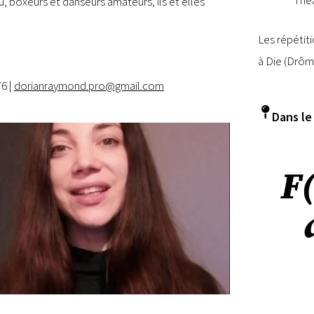
, boxeurs et danseurs amateurs, ils et elles
Les répétiti
à Die (Drôm
76 |
dorianraymond.pro@gmail.com
Dans le