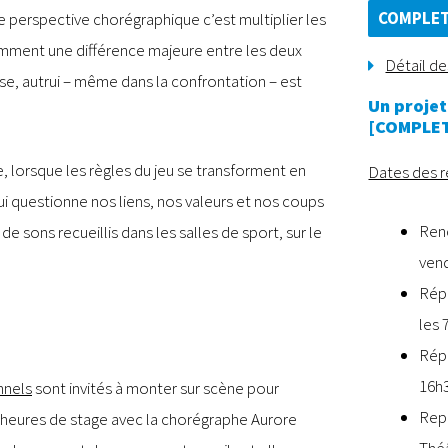
COMPLE
e perspective chorégraphique c’est multiplier les
amment une différence majeure entre les deux
Détail des
nse, autrui – même dans la confrontation – est
Un projet
[COMPLE
, lorsque les règles du jeu se transforment en
Dates des r
i questionne nos liens, nos valeurs et nos coups
Ren
e sons recueillis dans les salles de sport, sur le
vend
Répé
les 
Répé
16h3
nnels
sont invités à monter sur scène pour
Repr
’heures de stage avec la chorégraphe Aurore
Théâ