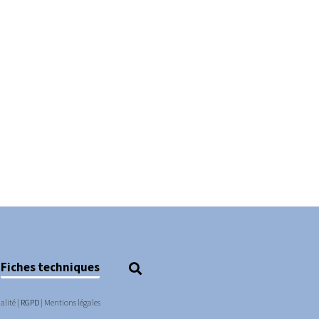
Fiches techniques
alité
|
RGPD
|
Mentions légales