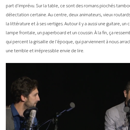
part d’imprévu. Sur la table, ce sont des romans piochés tambour 
délectation certaine. Au centre, deux animateurs, vieux routard
la littérature et à ses vertiges. Autour il y a aussi une guitare, u
lampe frontale, un paperboard et un coussin. À la fin, ça resse
qui percent la grisaille de l’époque, qui parviennent à nous arra
une terrible et irrépressible envie de lire.