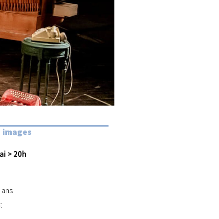
à images
ai > 20h
6 ans
€